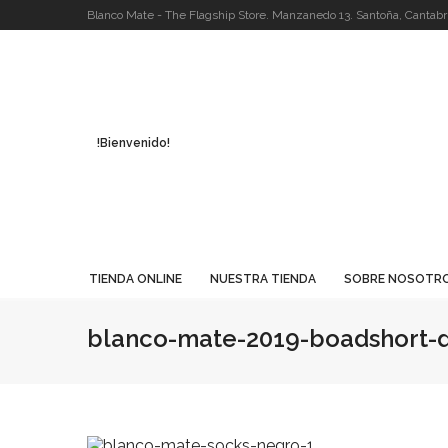
Blanco Mate - The Flagship Store. Manzanedo 13. Santoña, Cantabri
!Bienvenido!
TIENDA ONLINE
NUESTRA TIENDA
SOBRE NOSOTR
blanco-mate-2019-boadshort-