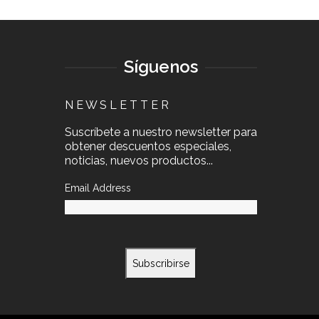
Síguenos
N E W S L E T T E R
Suscríbete a nuestro newsletter para
obtener descuentos especiales,
noticias, nuevos productos...
Email Address