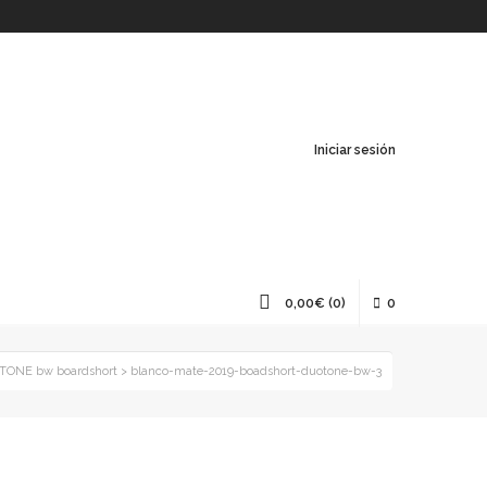
Iniciar sesión
0,00
€
(0)
0
ONE bw boardshort
>
blanco-mate-2019-boadshort-duotone-bw-3