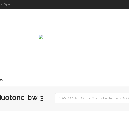
a. Spain.
OS
duotone-bw-3
BLANCO MATE Online Store
>
Productos
>
DUOT