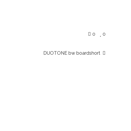
0
0
DUOTONE bw boardshort