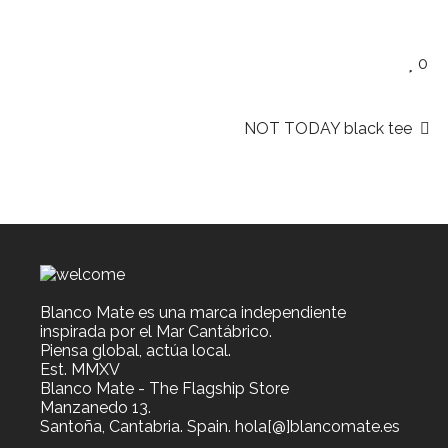
0
NOT TODAY black tee
Blanco Mate es una marca independiente
inspirada por el Mar Cantábrico.
Piensa global, actúa local.
Est. MMXV
Blanco Mate - The Flagship Store
Manzanedo 13.
Santoña, Cantabria. Spain. hola[@]blancomate.es