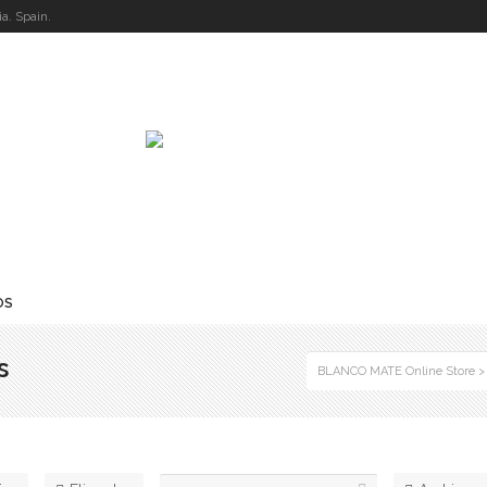
a. Spain.
OS
s
BLANCO MATE Online Store