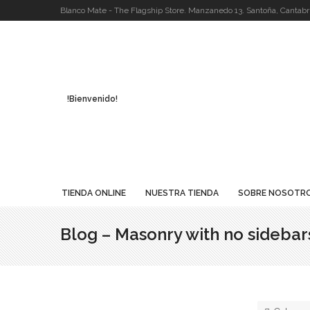
Blanco Mate - The Flagship Store. Manzanedo 13. Santoña, Cantabri
!Bienvenido!
TIENDA ONLINE
NUESTRA TIENDA
SOBRE NOSOTR
Blog – Masonry with no sidebar