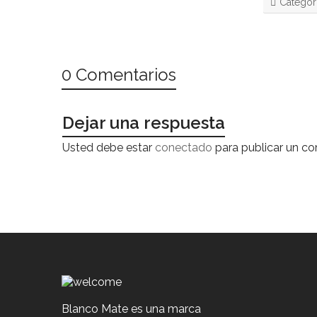
Categor
0 Comentarios
Dejar una respuesta
Usted debe estar
conectado
para publicar un co
Blanco Mate es una marca