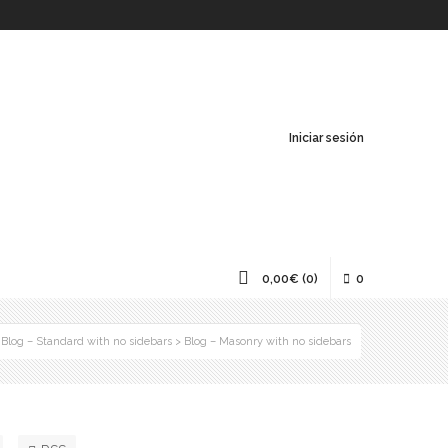
Iniciar sesión
0,00
€
(0)
0
>
Blog – Standard with no sidebars
>
Blog – Masonry with no sidebars