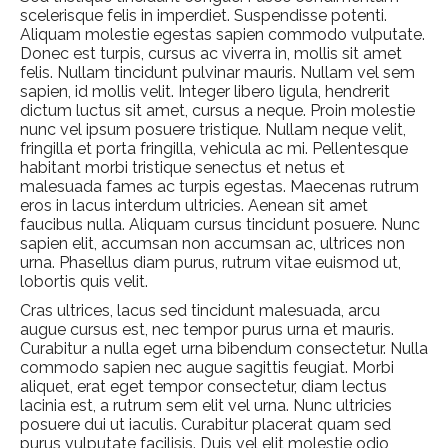
scelerisque felis in imperdiet. Suspendisse potenti.
Aliquam molestie egestas sapien commodo vulputate.
Donec est turpis, cursus ac viverra in, mollis sit amet
felis. Nullam tincidunt pulvinar mauris. Nullam vel sem
sapien, id mollis velit. Integer libero ligula, hendrerit
dictum luctus sit amet, cursus a neque. Proin molestie
nunc vel ipsum posuere tristique. Nullam neque velit,
fringilla et porta fringilla, vehicula ac mi. Pellentesque
habitant morbi tristique senectus et netus et
malesuada fames ac turpis egestas. Maecenas rutrum
eros in lacus interdum ultricies. Aenean sit amet
faucibus nulla. Aliquam cursus tincidunt posuere. Nunc
sapien elit, accumsan non accumsan ac, ultrices non
urna. Phasellus diam purus, rutrum vitae euismod ut,
lobortis quis velit.
Cras ultrices, lacus sed tincidunt malesuada, arcu
augue cursus est, nec tempor purus urna et mauris.
Curabitur a nulla eget urna bibendum consectetur. Nulla
commodo sapien nec augue sagittis feugiat. Morbi
aliquet, erat eget tempor consectetur, diam lectus
lacinia est, a rutrum sem elit vel urna. Nunc ultricies
posuere dui ut iaculis. Curabitur placerat quam sed
purus vulputate facilisis. Duis vel elit molestie odio