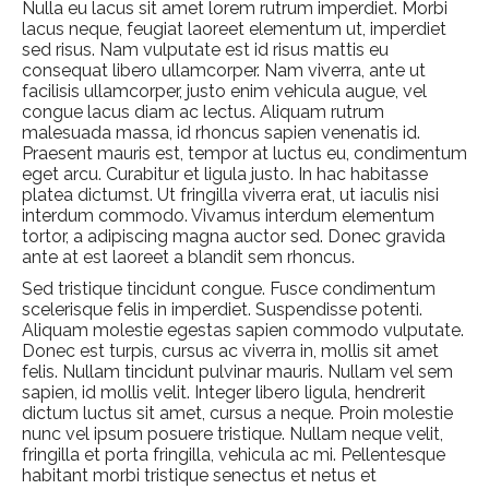
Nulla eu lacus sit amet lorem rutrum imperdiet. Morbi
lacus neque, feugiat laoreet elementum ut, imperdiet
sed risus. Nam vulputate est id risus mattis eu
consequat libero ullamcorper. Nam viverra, ante ut
facilisis ullamcorper, justo enim vehicula augue, vel
congue lacus diam ac lectus. Aliquam rutrum
malesuada massa, id rhoncus sapien venenatis id.
Praesent mauris est, tempor at luctus eu, condimentum
eget arcu. Curabitur et ligula justo. In hac habitasse
platea dictumst. Ut fringilla viverra erat, ut iaculis nisi
interdum commodo. Vivamus interdum elementum
tortor, a adipiscing magna auctor sed. Donec gravida
ante at est laoreet a blandit sem rhoncus.
Sed tristique tincidunt congue. Fusce condimentum
scelerisque felis in imperdiet. Suspendisse potenti.
Aliquam molestie egestas sapien commodo vulputate.
Donec est turpis, cursus ac viverra in, mollis sit amet
felis. Nullam tincidunt pulvinar mauris. Nullam vel sem
sapien, id mollis velit. Integer libero ligula, hendrerit
dictum luctus sit amet, cursus a neque. Proin molestie
nunc vel ipsum posuere tristique. Nullam neque velit,
fringilla et porta fringilla, vehicula ac mi. Pellentesque
habitant morbi tristique senectus et netus et