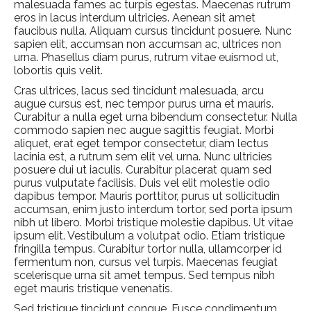
malesuada fames ac turpis egestas. Maecenas rutrum
eros in lacus interdum ultricies. Aenean sit amet
faucibus nulla. Aliquam cursus tincidunt posuere. Nunc
sapien elit, accumsan non accumsan ac, ultrices non
urna. Phasellus diam purus, rutrum vitae euismod ut,
lobortis quis velit.
Cras ultrices, lacus sed tincidunt malesuada, arcu
augue cursus est, nec tempor purus urna et mauris.
Curabitur a nulla eget urna bibendum consectetur. Nulla
commodo sapien nec augue sagittis feugiat. Morbi
aliquet, erat eget tempor consectetur, diam lectus
lacinia est, a rutrum sem elit vel urna. Nunc ultricies
posuere dui ut iaculis. Curabitur placerat quam sed
purus vulputate facilisis. Duis vel elit molestie odio
dapibus tempor. Mauris porttitor, purus ut sollicitudin
accumsan, enim justo interdum tortor, sed porta ipsum
nibh ut libero. Morbi tristique molestie dapibus. Ut vitae
ipsum elit. Vestibulum a volutpat odio. Etiam tristique
fringilla tempus. Curabitur tortor nulla, ullamcorper id
fermentum non, cursus vel turpis. Maecenas feugiat
scelerisque urna sit amet tempus. Sed tempus nibh
eget mauris tristique venenatis.
Sed tristique tincidunt congue. Fusce condimentum