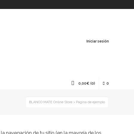
Iniciar sesión
0,00
€
(0)
0
BLANCO MATE Online Store
>
Página de ejemplo
la navegación de tu sitio (en la mayoría de los