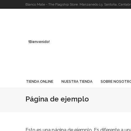
Blanco Mate - The Flagship Store. Manzanedo 13. Santoña, Cantabri
!Bienvenido!
TIENDA ONLINE
NUESTRA TIENDA
SOBRE NOSOTR
Página de ejemplo
Esto es una página de ejemplo. Es diferente a una