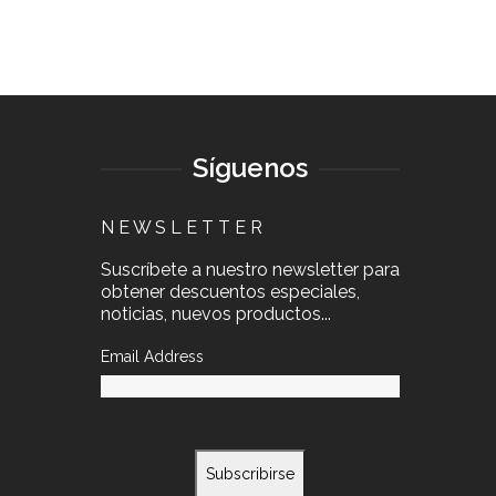
Síguenos
N E W S L E T T E R
Suscríbete a nuestro newsletter para
obtener descuentos especiales,
noticias, nuevos productos...
Email Address