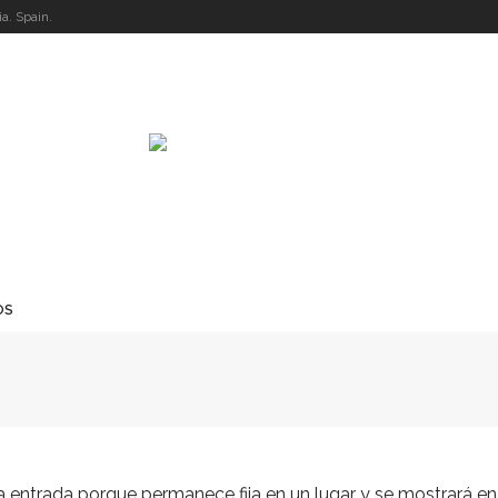
a. Spain.
OS
 entrada porque permanece fija en un lugar y se mostrará en 