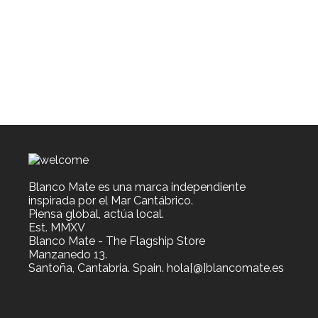
449,00€
FISH beanie burgundy
en
hasta
la
ALL
,
Beanies
,
MEN
,
NEW
,
WOMEN
469,00€
página
26,90
€
de
producto
Blanco Mate es una marca independiente
inspirada por el Mar Cantábrico.
Piensa global, actúa local.
Est. MMXV
Blanco Mate - The Flagship Store
Manzanedo 13.
Santoña, Cantabria. Spain. hola[@]blancomate.es