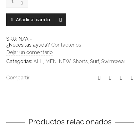
gc
boardshort
quantity
Añadir al carrito
SKU:
N/A
-
¿Necesitas ayuda?
Contáctenos
Dejar un comentario
Categorías:
ALL
,
MEN
,
NEW
,
Shorts
,
Surf
,
Swimwear
Compartir
Productos relacionados
Este
SELECCIONAR OPCIONES
producto