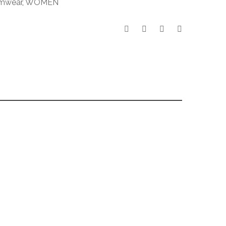
mwear
,
WOMEN
26,90
€
49,90
€