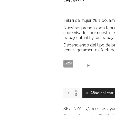
Trikini de mujer
, 78% poliam
Nuestras prendas son fabri
supervisados por nuestro 
trabajo infantil y los traba
Dependiendo del tipo de pa
verse ligeramente afectado
Size
STILL
Añadir al carr
LIFE
trikini
quantity
SKU:
N/A
-
¿Necesitas ay