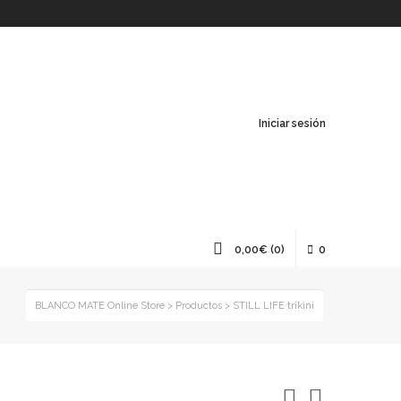
Iniciar sesión
0,00
€
(0)
0
BLANCO MATE Online Store
>
Productos
>
STILL LIFE trikini