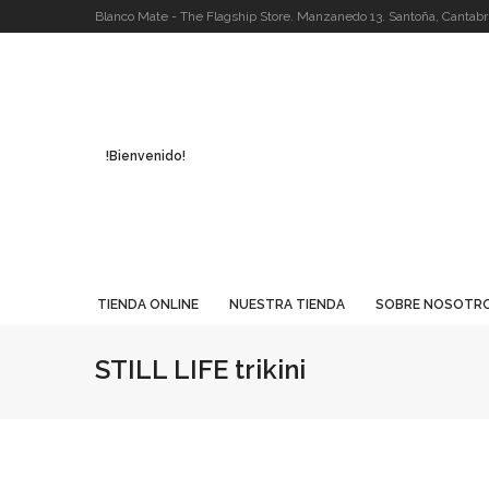
Blanco Mate - The Flagship Store. Manzanedo 13. Santoña, Cantabri
!Bienvenido!
TIENDA ONLINE
NUESTRA TIENDA
SOBRE NOSOTR
STILL LIFE trikini