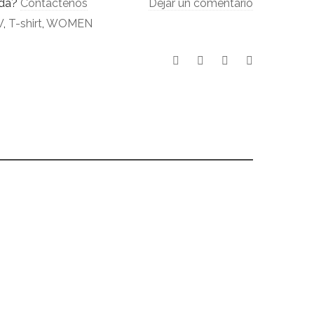
uda?
Contáctenos
Dejar un comentario
W
,
T-shirt
,
WOMEN
49,90
€
449,00
€