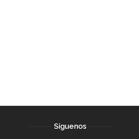
6,00
€
26,90
€
Síguenos