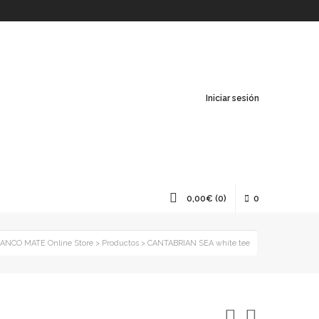
Iniciar sesión
0,00
€
(0)
0
ANCO MATE Online Store
>
Productos
>
CANTABRIAN SEA white tee