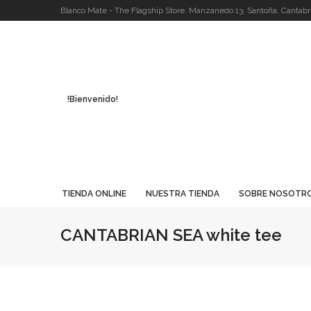
Blanco Mate - The Flagship Store. Manzanedo 13. Santoña, Cantabri
!Bienvenido!
TIENDA ONLINE
NUESTRA TIENDA
SOBRE NOSOTR
CANTABRIAN SEA white tee