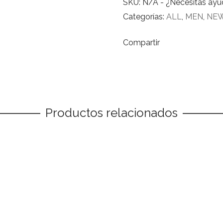
SKU:
N/A
-
¿Necesitas ay
quantity
Categorías:
ALL
,
MEN
,
NE
Compartir
Productos relacionados