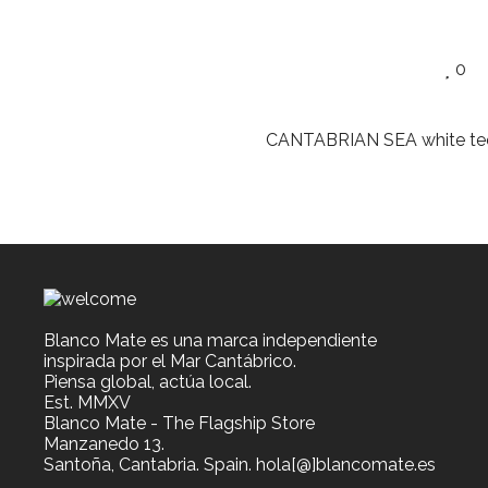
0
CANTABRIAN SEA white te
Blanco Mate es una marca independiente
inspirada por el Mar Cantábrico.
Piensa global, actúa local.
Est. MMXV
Blanco Mate - The Flagship Store
Manzanedo 13.
Santoña, Cantabria. Spain. hola[@]blancomate.es