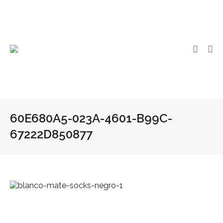
60E680A5-023A-4601-B99C-
67222D850877