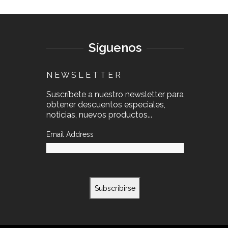
Síguenos
N E W S L E T T E R
Suscríbete a nuestro newsletter para
obtener descuentos especiales,
noticias, nuevos productos...
Email Address