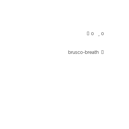
0
0
brusco-breath