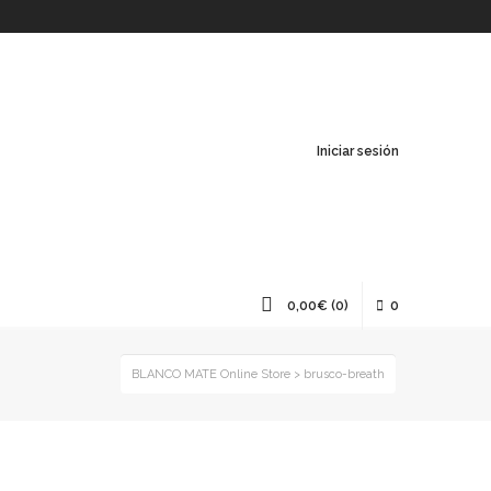
Iniciar sesión
0,00
€
(0)
0
BLANCO MATE Online Store
>
brusco-breath