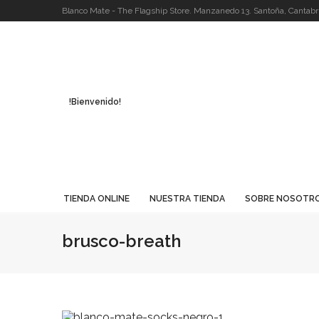
Blanco Mate - The Flagship Store. Manzanedo 13. Santoña, Cantabri
!Bienvenido!
TIENDA ONLINE
NUESTRA TIENDA
SOBRE NOSOTR
brusco-breath