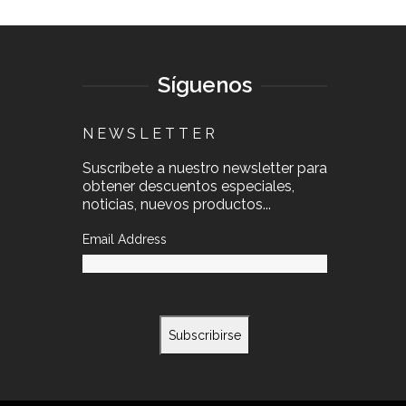
Síguenos
N E W S L E T T E R
Suscríbete a nuestro newsletter para
obtener descuentos especiales,
noticias, nuevos productos...
Email Address