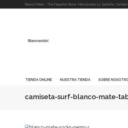
Blanco Mate - The Flagship Store. Manzanedo 13. Santoña, Cantabri
!Bienvenido!
TIENDA ONLINE
NUESTRA TIENDA
SOBRE NOSOTR
camiseta-surf-blanco-mate-ta