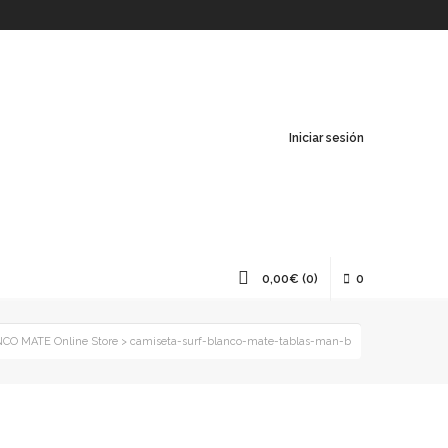
Iniciar sesión
0,00
€
(0)
0
CO MATE Online Store
>
camiseta-surf-blanco-mate-tablas-man-b