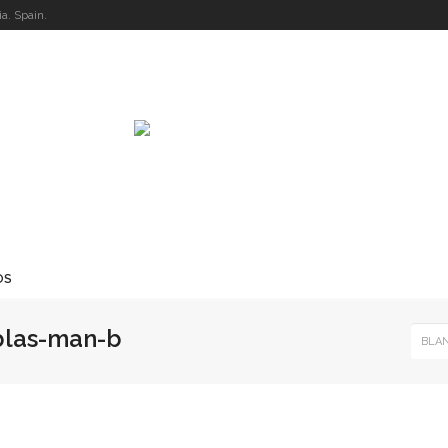
a. Spain.
OS
blas-man-b
BLAN