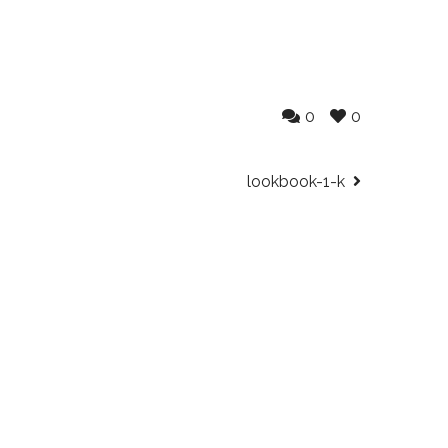
0
0
lookbook-1-k