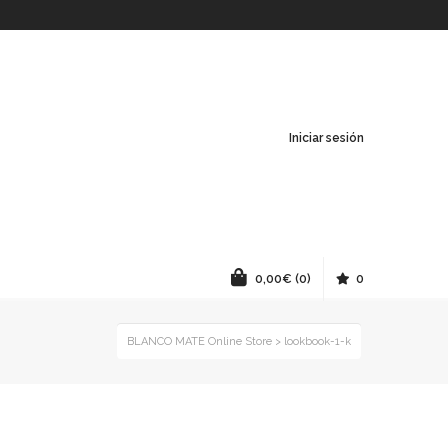
Iniciar sesión
0,00
€
(0)
0
BLANCO MATE Online Store
>
lookbook-1-k