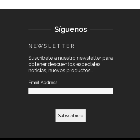
Síguenos
N E W S L E T T E R
Suscríbete a nuestro newsletter para
obtener descuentos especiales,
noticias, nuevos productos...
Email Address