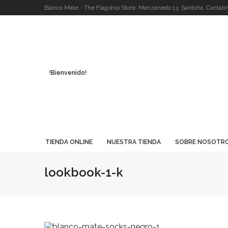
Blanco Mate - The Flagship Store. Manzanedo 13. Santoña, Cantabri
!Bienvenido!
TIENDA ONLINE
NUESTRA TIENDA
SOBRE NOSOTR
lookbook-1-k