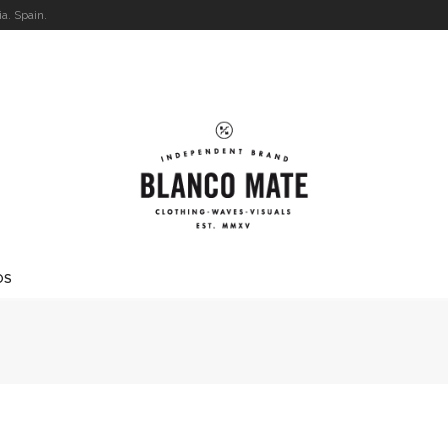
a. Spain.
OS