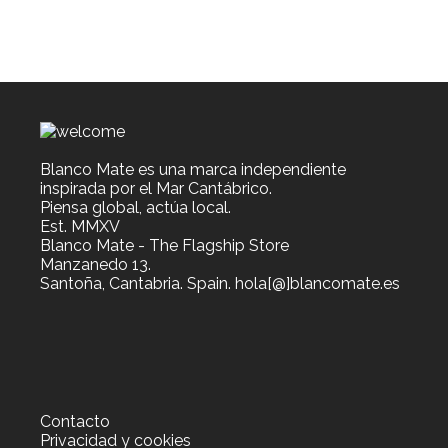
se
pueden
elegir
en
la
página
de
producto
Blanco Mate es una marca independiente
inspirada por el Mar Cantábrico.
Piensa global, actúa local.
Est. MMXV
Blanco Mate - The Flagship Store
Manzanedo 13.
Santoña, Cantabria. Spain. hola[@]blancomate.es
Contacto
Privacidad y cookies