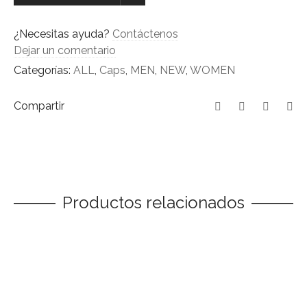
quantity
¿Necesitas ayuda?
Contáctenos
Dejar un comentario
Categorías:
ALL
,
Caps
,
MEN
,
NEW
,
WOMEN
Compartir
Productos relacionados
Este
SELECCIONAR OPCIONES
producto
tiene
THE MINI SESSION II
múltiples
variantes.
NEW
,
Surf
,
Surfboards
Las
449,00
€