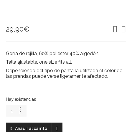
29,90
€
Gorra de rejilla, 60% poliéster 40% algodón.
Talla ajustable, one size fits all.
Dependiendo del tipo de pantalla utilizada el color de
las prendas puede verse ligeramente afectado.
Hay existencias
MAKE
INDEPENDENT
charcoal
trucker
Añadir al carrito
cap