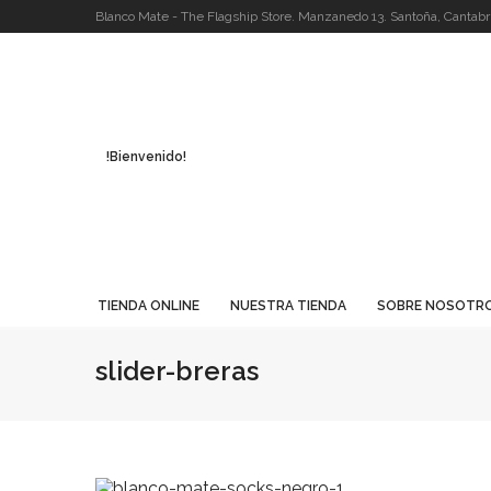
Blanco Mate - The Flagship Store. Manzanedo 13. Santoña, Cantabri
!Bienvenido!
TIENDA ONLINE
NUESTRA TIENDA
SOBRE NOSOTR
slider-breras