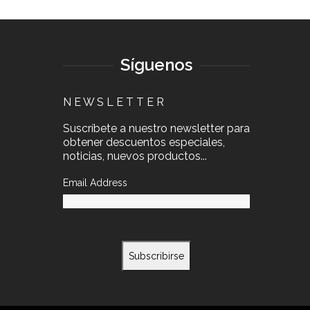
Síguenos
N E W S L E T T E R
Suscríbete a nuestro newsletter para
obtener descuentos especiales,
noticias, nuevos productos...
Email Address