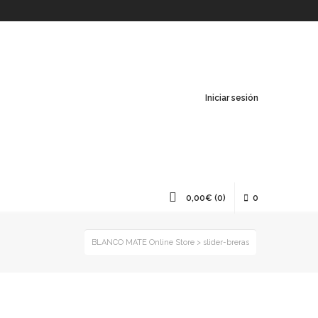
Iniciar sesión
0,00
€
(0)
0
BLANCO MATE Online Store
>
slider-breras