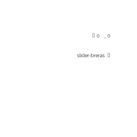
0
0
slider-breras