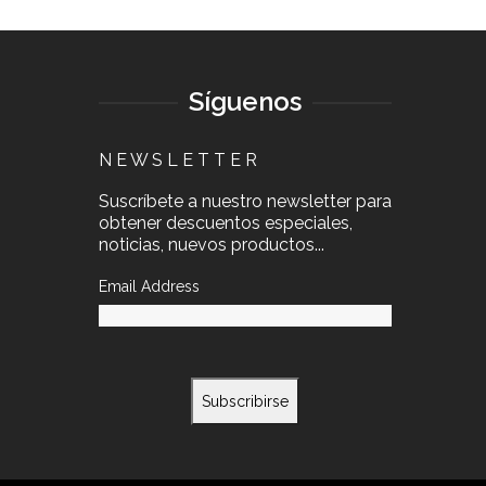
Síguenos
N E W S L E T T E R
Suscríbete a nuestro newsletter para
obtener descuentos especiales,
noticias, nuevos productos...
Email Address