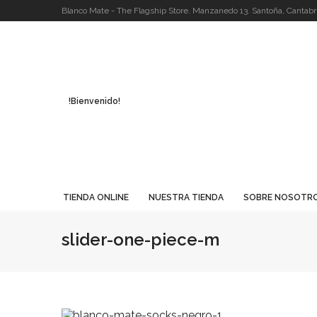
Blanco Mate - The Flagship Store. Manzanedo 13. Santoña, Cantabri
!Bienvenido!
TIENDA ONLINE
NUESTRA TIENDA
SOBRE NOSOTR
slider-one-piece-m