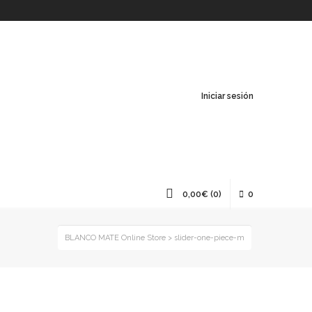
Iniciar sesión
0,00
€
(0)
0
BLANCO MATE Online Store
>
slider-one-piece-m