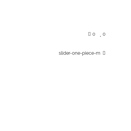
0
0
slider-one-piece-m