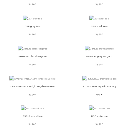
34,90
€
34,90
€
CSR grey tee
CSR black tee
34,90
€
34,90
€
SHINOBI black kangaroo
SHINOBI grey kangaroo
74,90
€
74,90
€
CANTABRIAN SEA light longsleeve tee
RIDE & FEEL organic tote bag
39,90
€
19,90
€
BSC charcoal tee
BSC white tee
34,90
€
34,90
€