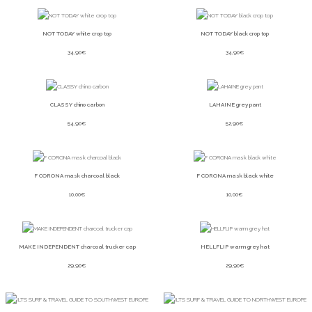
NOT TODAY white crop top
NOT TODAY black crop top
34,90
€
34,90
€
CLASSY chino carbon
LAHAINE grey pant
54,90
€
52,90
€
F CORONA mask charcoal black
F CORONA mask black white
10,00
€
10,00
€
MAKE INDEPENDENT charcoal trucker cap
HELLFLIP warm grey hat
29,90
€
29,90
€