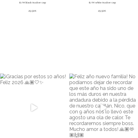
B/M black trucker cap
B/M white trucker cap
29,90
€
29,90
€