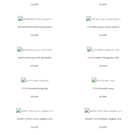
34,90
€
34,90
€
NEVERMIND charcoal jacket
CSR blue grey coach jacket
92,90
€
84,90
€
BENIHANA pastel zip hoodie
OUTSIDERS burgundy shirt
68,90
€
49,90
€
FISH beanie burgundy
FISH beanie navy
26,90
€
26,90
€
ANGRY NICO rose ranglan tee
ANGRY NICO black ranglan tee
34,90
€
34,90
€