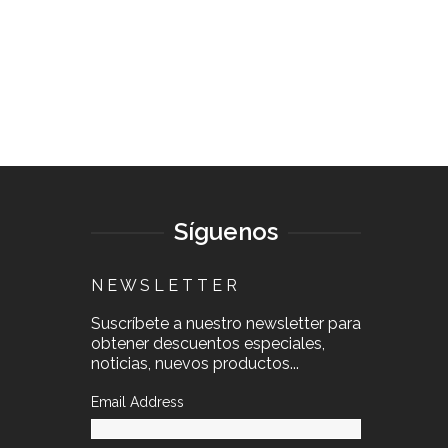
Síguenos
N E W S L E T T E R
Suscríbete a nuestro newsletter para
obtener descuentos especiales,
noticias, nuevos productos...
Email Address