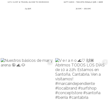
ILTS SURF & TRAVEL GUIDE TO MOROCCO
GIFT CARD – TARJETA REGALO 30€ / 200€
Rango
24,95
€
30,00
€
–
200,00
€
de
precios:
desde
30,00€
hasta
200,00€