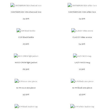
CANTABRIAN SEA charcoal tee
CANTABRIAN SEA white tee
34,90
€
34,90
€
CSR black bottle
CLASSY chino arena
23,90
€
54,90
€
NICO CREW light jacket
LAZY NICO mug
68,90
€
12,90
€
B/M rose one piece
B/M black one piece
49,90
€
49,90
€