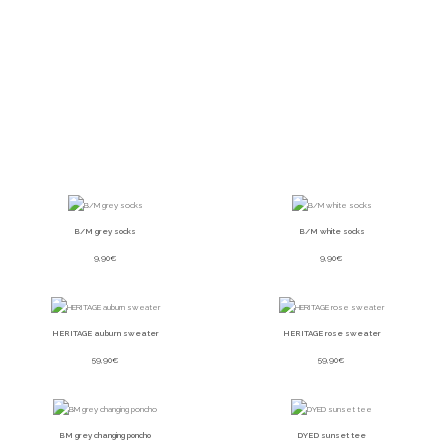
B/M grey socks
B/M white socks
9,90
€
9,90
€
HERITAGE auburn sweater
HERITAGE rose sweater
59,90
€
59,90
€
BM grey changing poncho
DYED sunset tee