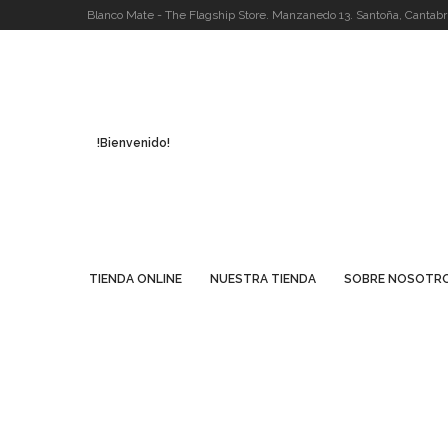
Blanco Mate - The Flagship Store. Manzanedo 13. Santoña, Cantabri
!Bienvenido!
TIENDA ONLINE
NUESTRA TIENDA
SOBRE NOSOTR