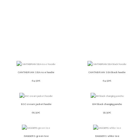
CANTABRIAN SEA rose hoodie
CANTABRIAN SEA black hoodie
64,90
€
64,90
€
BSC cream jacket hoodie
BM black changing poncho
68,90
€
58,90
€
DAGGERS green tee
DAGGERS white tee