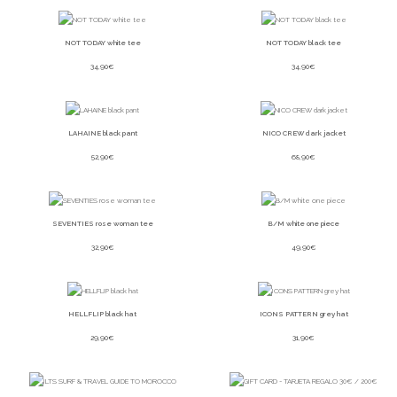
NOT TODAY white tee
NOT TODAY black tee
34,90
€
34,90
€
LAHAINE black pant
NICO CREW dark jacket
52,90
€
68,90
€
SEVENTIES rose woman tee
B/M white one piece
32,90
€
49,90
€
HELLFLIP black hat
ICONS PATTERN grey hat
29,90
€
31,90
€