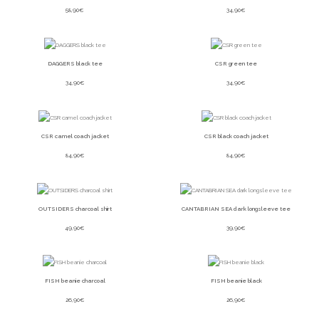
58,90
€
34,90
€
DAGGERS black tee
CSR green tee
34,90
€
34,90
€
CSR camel coach jacket
CSR black coach jacket
84,90
€
84,90
€
OUTSIDERS charcoal shirt
CANTABRIAN SEA dark longsleeve tee
49,90
€
39,90
€
FISH beanie charcoal
FISH beanie black
26,90
€
26,90
€