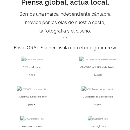
Piensa global, actúa local.
Somos una marca independiente cántabra
movida por las olas de nuestra costa,
la fotografía y el diseño.
*****
Envío GRATIS a Península con el código «frees»
B/M black socks
CANTABRIAN SEA white hoodie
9,90
€
64,90
€
HERITAGE black sweater
BSC charcoal jacket hoodie
59,90
€
68,90
€
DYED sunrise tee
DYED night tee